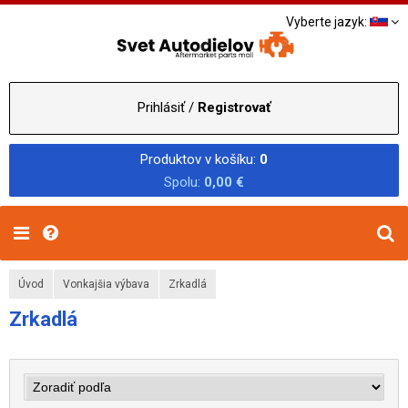
Vyberte jazyk:
Prihlásiť /
Registrovať
Produktov v košíku:
0
Spolu:
0,00 €
Úvod
Vonkajšia výbava
Zrkadlá
Zrkadlá