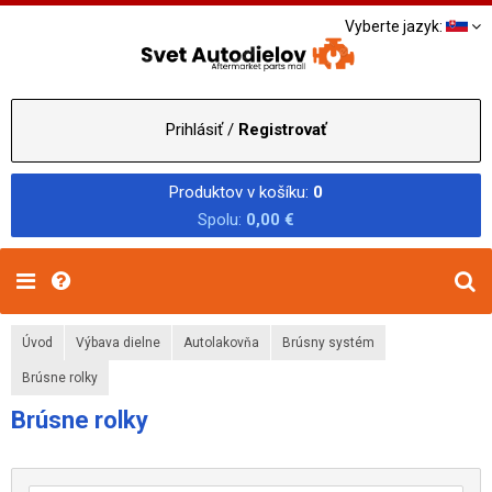
Vyberte jazyk:
Prihlásiť /
Registrovať
Produktov v košíku:
0
Spolu:
0,00 €
Úvod
Výbava dielne
Autolakovňa
Brúsny systém
Brúsne rolky
Brúsne rolky