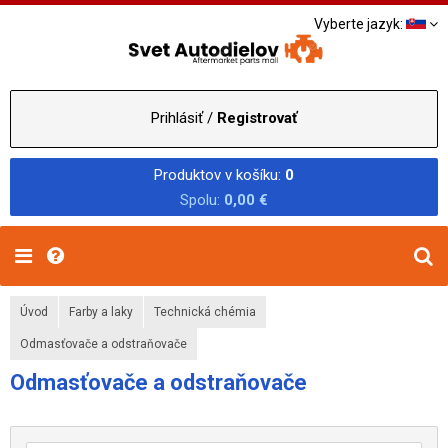
Vyberte jazyk:
Prihlásiť /
Registrovať
Produktov v košíku:
0
Spolu:
0,00 €
Úvod
Farby a laky
Technická chémia
Odmasťovače a odstraňovače
Odmasťovače a odstraňovače