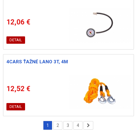
12,06 €
DETAIL
4CARS ŤAŽNÉ LANO 3T, 4M
12,52 €
DETAIL
1
2
3
4