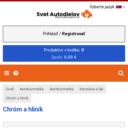
Vyberte jazyk:
Prihlásiť /
Registrovať
Produktov v košíku:
0
Spolu:
0,00 €
Úvod
Autokozmetika
Autokozmetika
Karoséria a lak
Chróm a hliník
Chróm a hliník